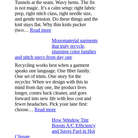
Tunnels at the seam. Wavy hems. The fix
is not magic. It’s a calm setup: right fabric
prep, right stitch class, right needle size,
and gentle tension. Do these things and the
knit stays flat. Why thin knits pucker
:
(two…
Read more
Ultra-
Monomaterial garments
light
that truly recycle,
microfibers,
planning color families
stitch
and stitch specs from day one
types,
and
Recycling works best when a garment
needle
speaks one language. One fiber family.
sizes
One set of trims. One story for the
that
recycler. When we design with this in
stop
mind from day one, the product lives
puckering
longer, comes back cleaner, and goes
in
forward into new life with less cost and
performance
fewer headaches. Pick your lane first:
tees
:
choose…
Read more
Monomaterial
How Window Tint
garments
Boosts A/C Efficiency
that
and Saves Fuel in Hot
truly
Climate
recycle,