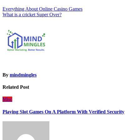
Post
Everything About Online Casino Games
What is a cricket Super Over?
navigation
By
mindmingles
Related Post
Misc
Playing Slot Games On A Platform With Verified Security