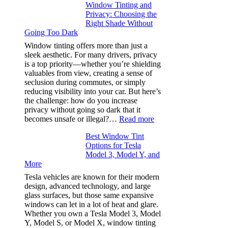
Window Tinting and
a
Privacy: Choosing the
Place
Right Shade Without
for
Going Too Dark
Four
(Fast):
Window tinting offers more than just a
How
sleek aesthetic. For many drivers, privacy
Bluepillow.com
is a top priority—whether you’re shielding
Took
valuables from view, creating a sense of
the
seclusion during commutes, or simply
Stress
reducing visibility into your car. But here’s
Out
the challenge: how do you increase
of
privacy without going so dark that it
Our
:
becomes unsafe or illegal?…
Read more
Family
Window
Travels
Best Window Tint
Tinting
Options for Tesla
and
Model 3, Model Y, and
Privacy:
More
Choosing
the
Tesla vehicles are known for their modern
Right
design, advanced technology, and large
Shade
glass surfaces, but those same expansive
Without
windows can let in a lot of heat and glare.
Going
Whether you own a Tesla Model 3, Model
Too
Y, Model S, or Model X, window tinting