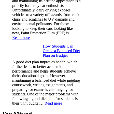
and maintaining its pristine appearance is a
Cube?
priority for many car enthusiasts.
Facts
Unfortunately, daily driving exposes
&
vehicles to a variety of hazards, from rock
Figures
chips and scratches to UV damage and
environmental pollutants. For those
looking to keep their cars looking like
new, Paint Protection Film (PPF) is…
:
Read more
Why
How Students Can
Paint
Create a Balanced Diet
Protection
Plan on Budget
Film
(PPF)
A good diet plan improves health, which
is
further leads to better academic
a
performance and helps students achieve
Must-
their educational goals. However,
Have
maintaining a balanced diet while juggling
for
coursework, writing assignments, and
Your
preparing for exams is challenging for
Vehicle:
students. One of the major problems with
The
following a good diet plan for students is
Ultimate
:
their tight budget…
Read more
Guard
How
Against
Students
You Missed