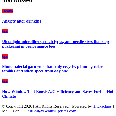
Damage
Can
Create
Health
a
Balanced
Anxiety after drinking
Diet
Plan
on
tips
Budget
Ultra-light microfibers, stitch types, and needle sizes that stop
puckering in performance tees
tips
Monomaterial garments that truly recycle, planning color
families and stitch specs from day one
tips
How Window Tint Boosts A/C Efficiency and Saves Fuel in Hot
Climate
© Copyright 2026 || All Rights Reserved || Powered by
Tricksclues
||
Mail us on :
GuestPost@GeniusUpdates.com