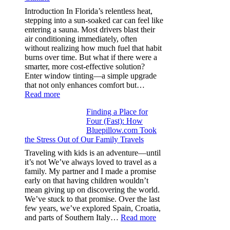
planning
Introduction In Florida’s relentless heat,
color
stepping into a sun-soaked car can feel like
families
entering a sauna. Most drivers blast their
and
air conditioning immediately, often
stitch
without realizing how much fuel that habit
specs
burns over time. But what if there were a
from
smarter, more cost-effective solution?
day
Enter window tinting—a simple upgrade
one
that not only enhances comfort but…
:
Read more
How
Finding a Place for
Window
Four (Fast): How
Tint
Bluepillow.com Took
Boosts
the Stress Out of Our Family Travels
A/C
Efficiency
Traveling with kids is an adventure—until
and
it’s not We’ve always loved to travel as a
Saves
family. My partner and I made a promise
Fuel
early on that having children wouldn’t
in
mean giving up on discovering the world.
Hot
We’ve stuck to that promise. Over the last
Climate
few years, we’ve explored Spain, Croatia,
:
and parts of Southern Italy…
Read more
Finding