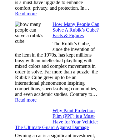
Dark
is a must-have upgrade to enhance
comfort, privacy, and protection. In…
:
Read more
Best
How Many People Can
Window
Solve A Rubik’s Cube?
Tint
Facts & Figures
Options
for
The Rubik’s Cube,
Tesla
since the invention of
Model
the item in the 1970s, has kept millions
3,
busy with an intellectual plaything with
Model
mixed colors and complex movements in
Y,
order to solve. Far more than a puzzle, the
and
Rubik’s Cube grew up to be an
More
international phenomenon inspiring
competitions, speed-solving communities,
and even academic studies. Contrary to…
:
Read more
How
Why Paint Protection
Many
Film (PPF) is a Must-
People
Have for Your Vehicle:
Can
The Ultimate Guard Against Damage
Solve
A
Owning a car is a significant investment,
Rubik’s