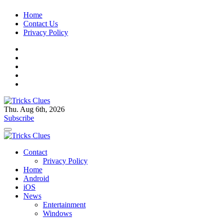
Skip
Home
to
Contact Us
content
Privacy Policy
Thu. Aug 6th, 2026
Tricks Clues
Technology Blog, and How To Guides
Subscribe
Tricks Clues
Technology Blog, and How To Guides
Contact
Privacy Policy
Home
Android
iOS
News
Entertainment
Windows